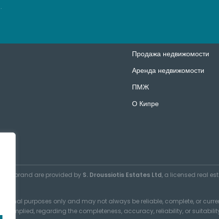
.
Продажа недвижомости
Аренда недвижомости
ПМЖ
О Кипре
ORY®
brand are provided by
S. Droussiotis Estates Ltd
, a licensed real es
mational purposes only and may not always be reliable, complete, or curre
 or implied, regarding the completeness, accuracy, reliability, or suitabili