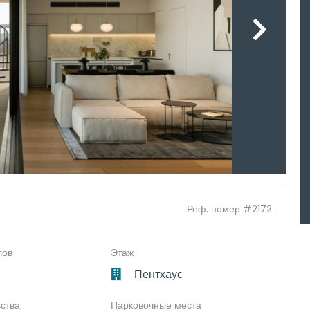
Реф. номер #2172
лов
Этаж
Пентхаус
ьства
Парковочные места