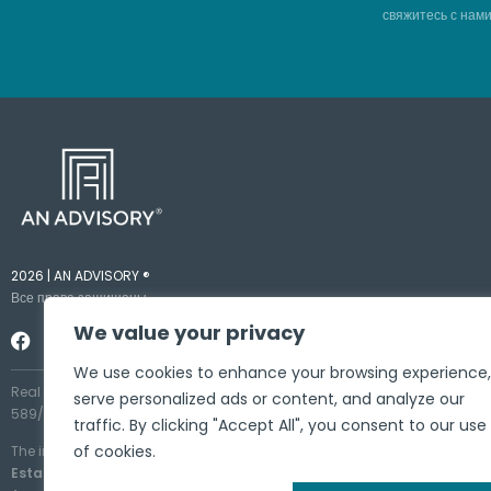
свяжитесь с нами
2026 | AN ADVISORY ®
Все права защищены
We value your privacy
We use cookies to enhance your browsing experience,
Real estate listings and related services presented under the
AN ADVIS
serve personalized ads or content, and analyze our
589/E), in accordance with the Cyprus Real Estate Agents Law.
traffic. By clicking "Accept All", you consent to our use
of cookies.
The information contained on this website is provided for general infor
Estates Ltd
, makes no representations or warranties of any kind, express