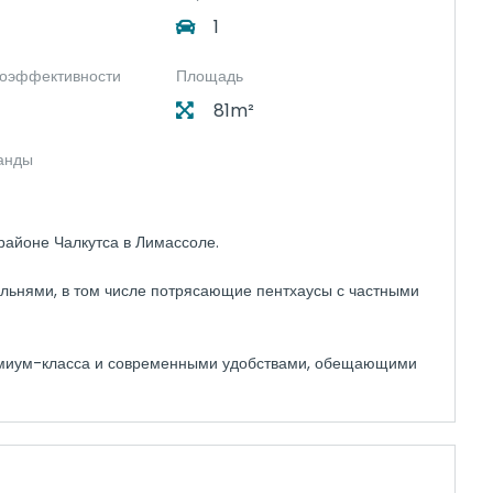
1
гоэффективности
Площадь
81m²
анды
 районе Чалкутса в Лимассоле.
альнями, в том числе потрясающие пентхаусы с частными
ремиум-класса и современными удобствами, обещающими