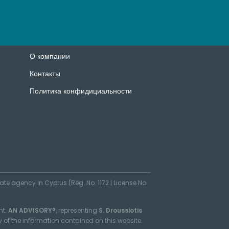
О компании
Контакты
Политика конфидициальности
tate agency in Cyprus (Reg. No. 1172 | License No.
nt.
AN ADVISORY®
, representing
S. Droussiotis
ty of the information contained on this website.