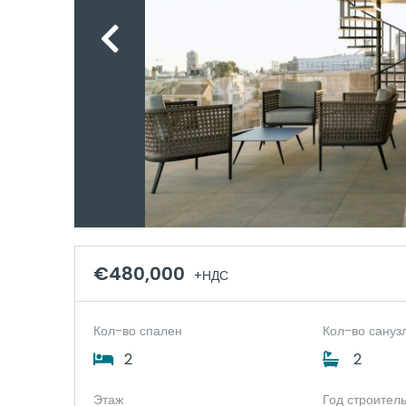
€480,000
+НДС
Кол-во спален
Кол-во сануз
2
2
Этаж
Год строител